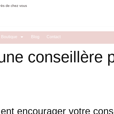
rès de chez vous
Boutique
Blog
Contact
ne conseillère 
nt encourager votre conse