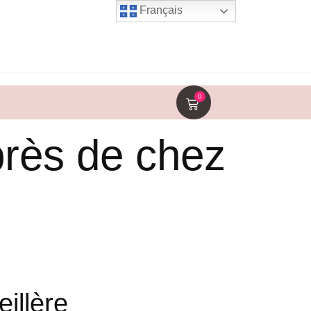
Français
0
près de chez
illère