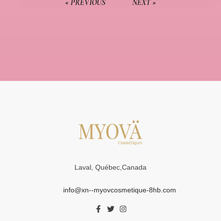
« PREVIOUS
NEXT »
Laval, Québec,Canada
info@xn--myovcosmetique-8hb.com