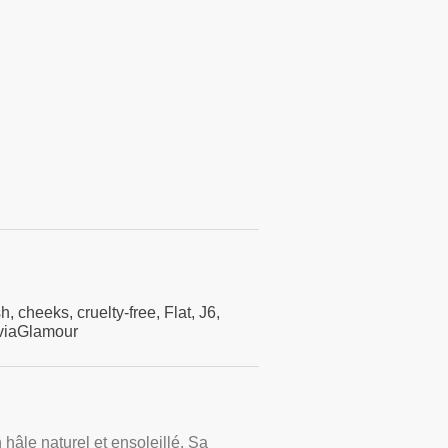
sh
,
cheeks
,
cruelty-free
,
Flat
,
J6
,
viaGlamour
hâle naturel et ensoleillé. Sa