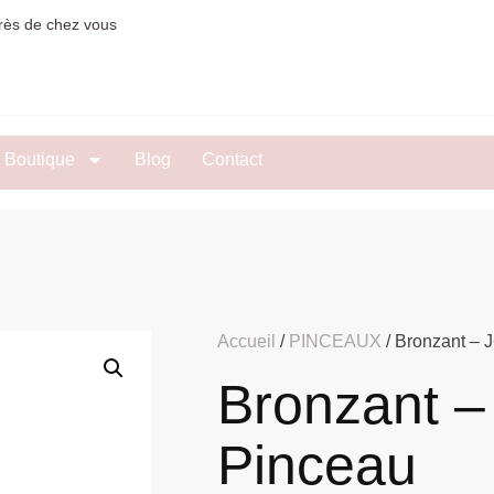
rès de chez vous
Boutique
Blog
Contact
Accueil
/
PINCEAUX
/ Bronzant – J
Bronzant – 
Pinceau