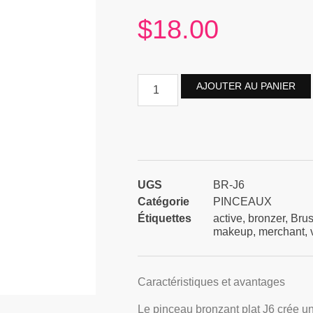
$
18.00
AJOUTER AU PANIER
UGS
BR-J6
Catégorie
PINCEAUX
Étiquettes
active
,
bronzer
,
Bru
makeup
,
merchant
,
Caractéristiques et avantages
Le pinceau bronzant plat J6 crée un 