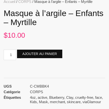
Accueil
/
CORPS
/ Masque à l’argile – Enfants – Myrtille
Masque à l’argile – Enfants
– Myrtille
$
10.00
AJOUTER AU PANIER
UGS
C-CMBBK4
Catégorie
CORPS
Étiquettes
4oz
,
active
,
Blueberry
,
Clay
,
cruelty-free
,
face
,
Kids
,
Mask
,
merchant
,
skincare
,
viaGlamour