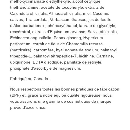
méthoxycinnamate d’éthylhexyle, alcool cétylique,
triéthanolamine, acétate de tocophéryle, extraits de
Calendula officinalis, Althaea officinalis, miel, Cucumis
sativus, Tilia cordata, Verbascum thapsus, jus de feuille
d’Aloe barbadensis, phénoxyéthanol, laurate de glycéryle,
resvératrol, extraits d’Equisetum arvense, Salvia officinalis,
Echinacea angustifolia, Panax ginseng, Hypericum
perforatum, extrait de fleur de Chamomilla recutita
(matricaire), carbomère, hyaluronate de sodium, palmitoyl
tripeptide-1, palmitoyl tétrapeptide-7, lécithine. Carnitine,
ubiquinone, EDTA disodique, palmitate de rétinyle,
phosphate d’ascorbyle de magnésium.
Fabriqué au Canada.
Nous respectons toutes les bonnes pratiques de fabrication
(BPF) et, grâce à notre équipe qualité rigoureuse, nous
vous assurons une gamme de cosmétiques de marque
privée d’excellence.