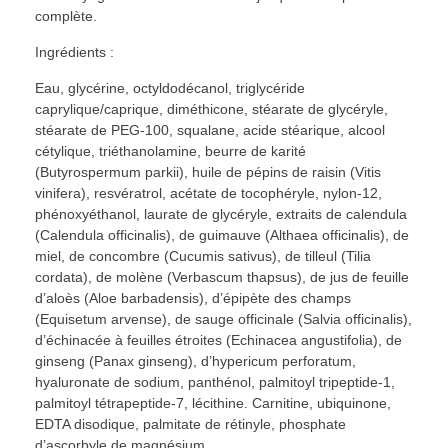
complète.
Ingrédients :
Eau, glycérine, octyldodécanol, triglycéride
caprylique/caprique, diméthicone, stéarate de glycéryle,
stéarate de PEG-100, squalane, acide stéarique, alcool
cétylique, triéthanolamine, beurre de karité
(Butyrospermum parkii), huile de pépins de raisin (Vitis
vinifera), resvératrol, acétate de tocophéryle, nylon-12,
phénoxyéthanol, laurate de glycéryle, extraits de calendula
(Calendula officinalis), de guimauve (Althaea officinalis), de
miel, de concombre (Cucumis sativus), de tilleul (Tilia
cordata), de molène (Verbascum thapsus), de jus de feuille
d’aloès (Aloe barbadensis), d’épipète des champs
(Equisetum arvense), de sauge officinale (Salvia officinalis),
d’échinacée à feuilles étroites (Echinacea angustifolia), de
ginseng (Panax ginseng), d’hypericum perforatum,
hyaluronate de sodium, panthénol, palmitoyl tripeptide-1,
palmitoyl tétrapeptide-7, lécithine. Carnitine, ubiquinone,
EDTA disodique, palmitate de rétinyle, phosphate
d’ascorbyle de magnésium