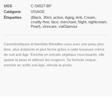
UGS
C-S6527-BP
Catégorie
VISAGE
Étiquettes
(Black
,
30ml
,
active
,
Aging
,
Anti
,
Cream
,
cruelty-free
,
face
,
merchant
,
Night
,
nightcream
,
Pearl)
,
skincare
,
viaGlamour
Caractéristiques et bienfaits Réveillez-vous avec une peau plus
lisse, plus éclatante et plus ferme grâce à cette luxueuse crème
de nuit anti-âge. Enrichie en extraits végétaux nourrissants, elle
apaise la peau et atténue les rougeurs. Sa formule unique,
enrichie en actifs anti-âge, stimule la produ