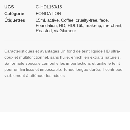
UGS
C-HDL160/15
Catégorie
FONDATION
Étiquettes
15ml
,
active
,
Coffee
,
cruelty-free
,
face
,
Foundation
,
HD
,
HDL160
,
makeup
,
merchant
,
Roasted
,
viaGlamour
Caractéristiques et avantages Un fond de teint liquide HD ultra-
doux et multifonctionnel, sans huile, enrichi en extraits naturels.
Sa formule spéciale camoufle les imperfections et unifie le teint
pour un fini lisse et impeccable. Tenue longue durée, il contribue
visiblement à atténuer les ridules