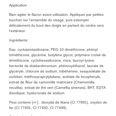
Application
Bien agiter le flacon avant utilisation. Appliquer par petites
touches sur l’ensemble du visage, puis estomper
délicatement du bout des doigts en partant du centre vers
l’extérieur.
Ingrédients :
Eau, cyclopentasiloxane, PEG-10 diméthicone, phényl
triméthicone, glycérine, butylène glycol, polymère croisé de
diméthicone, cyclohexasiloxane, mica, lauroyl lysine,
hectorite de distéardimonium, phénoxyéthanol, laurate de
glycéryle, chlorure de sodium, tribéhénine, sesquioléate de
sorbitan, triéthoxycaprylylsilane, acétate de tocophéryle,
extrait de fleur de camomille matricaire (Chamomilla
recutita), extrait de thé vert (Camellia sinensis), BHT, EDTA
disodique, hyaluronate de sodium
Peut contenir [+/-] : dioxyde de titane (CI 77891), oxydes de
fer (CI 77491, CI 77492, CI 77499).