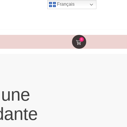
Français
0
 une
dante