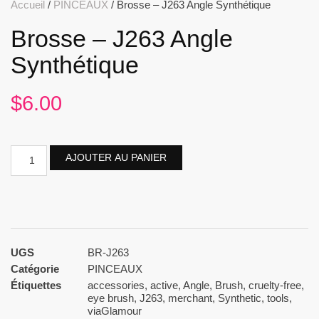
Accueil
/
PINCEAUX
/ Brosse – J263 Angle Synthétique
Brosse – J263 Angle
Synthétique
$
6.00
AJOUTER AU PANIER
UGS
BR-J263
Catégorie
PINCEAUX
Étiquettes
accessories
,
active
,
Angle
,
Brush
,
cruelty-free
,
eye brush
,
J263
,
merchant
,
Synthetic
,
tools
,
viaGlamour