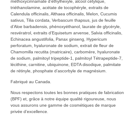
méthoxycinnamate d’éthylhexyle, alcool cétylique,
triéthanolamine, acétate de tocophéryle, extraits de
Calendula officinalis, Althaea officinalis, Melon, Cucumis
sativus, Tilia cordata, Verbascum thapsus, jus de feuille
d’Aloe barbadensis, phénoxyéthanol, laurate de glycéryle,
resvératrol, extraits d’Equisetum arvense, Salvia officinalis,
Echinacea angustifolia, Panax ginseng, Hypericum
perforatum, hyaluronate de sodium, extrait de fleur de
Chamomilla recutita (matricaire), carbomère, hyaluronate
de sodium, palmitoyl tripeptide-1, palmitoyl Tétrapeptide-7,
lécithine, carnitine, ubiquinone, EDTA disodique, palmitate
de rétinyle, phosphate d’ascorbyle de magnésium.
Fabriqué au Canada.
Nous respectons toutes les bonnes pratiques de fabrication
(BPF) et, grâce à notre équipe qualité rigoureuse, nous
vous assurons une gamme de cosmétiques de marque
privée d’excellence.