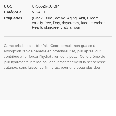
UGS
C-S6526-30-BP
Catégorie
VISAGE
Étiquettes
(Black
,
30ml
,
active
,
Aging
,
Anti
,
Cream
,
cruelty-free
,
Day
,
daycream
,
face
,
merchant
,
Pearl)
,
skincare
,
viaGlamour
Caractéristiques et bienfaits Cette formule non grasse à
absorption rapide pénètre en profondeur et, jour après jour,
contribue à renforcer l’hydratation de la peau. Cette crème de
jour hydratante intense soulage instantanément la sécheresse
cutanée, sans laisser de film gras, pour une peau plus dou