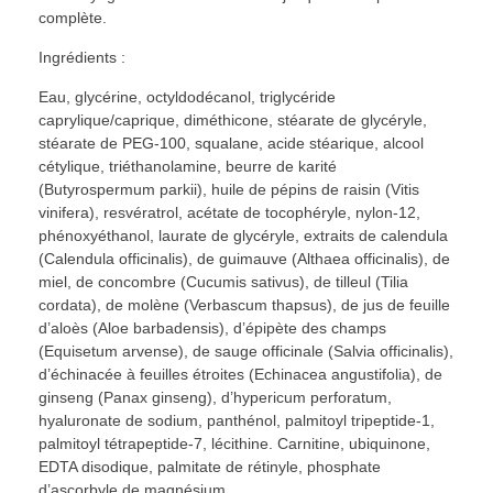
complète.
Ingrédients :
Eau, glycérine, octyldodécanol, triglycéride
caprylique/caprique, diméthicone, stéarate de glycéryle,
stéarate de PEG-100, squalane, acide stéarique, alcool
cétylique, triéthanolamine, beurre de karité
(Butyrospermum parkii), huile de pépins de raisin (Vitis
vinifera), resvératrol, acétate de tocophéryle, nylon-12,
phénoxyéthanol, laurate de glycéryle, extraits de calendula
(Calendula officinalis), de guimauve (Althaea officinalis), de
miel, de concombre (Cucumis sativus), de tilleul (Tilia
cordata), de molène (Verbascum thapsus), de jus de feuille
d’aloès (Aloe barbadensis), d’épipète des champs
(Equisetum arvense), de sauge officinale (Salvia officinalis),
d’échinacée à feuilles étroites (Echinacea angustifolia), de
ginseng (Panax ginseng), d’hypericum perforatum,
hyaluronate de sodium, panthénol, palmitoyl tripeptide-1,
palmitoyl tétrapeptide-7, lécithine. Carnitine, ubiquinone,
EDTA disodique, palmitate de rétinyle, phosphate
d’ascorbyle de magnésium